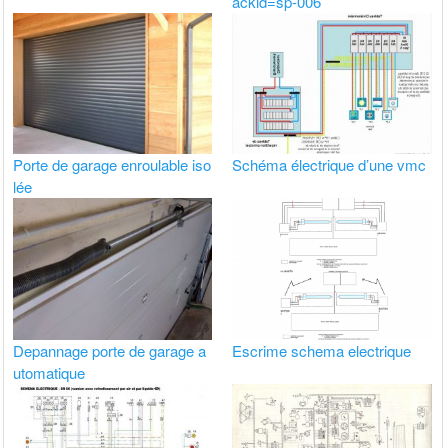
ackid=sp-006
Porte de garage enroulable iso
Schéma électrique d’une vmc
lée
Depannage porte de garage a
Escrime schema electrique
utomatique