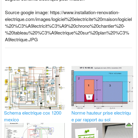
Source google image: https://www.installation-renovation-
electrique.com/images/logiciel%20electricite%20maison/logiciel
%20%C3%A9lectricit%C3%A9%20chrono%20chantier%20-
%20tableau%20%C3%A9lectrique%20sur%20plan%20%C3%
A9lectrique.JPG
Schema electrique cox 1200
Norme hauteur prise electriqu
mexico
e par rapport au sol