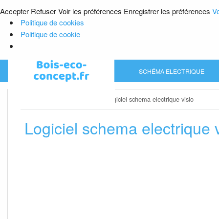
Accepter
Refuser
Voir les préférences
Enregistrer les préférences
Vo
Politique de cookies
Politique de cookie
Skip
SCHÉMA ELECTRIQUE
to
content
Home
»
Schéma electrique
»
Logiciel schema electrique visio
Logiciel schema electrique v