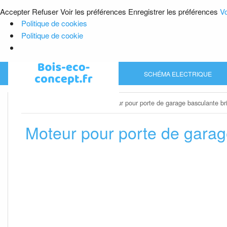
Accepter
Refuser
Voir les préférences
Enregistrer les préférences
Vo
Politique de cookies
Politique de cookie
Skip
SCHÉMA ELECTRIQUE
to
content
Home
»
Porte de garage
»
Moteur pour porte de garage basculante br
Moteur pour porte de garag