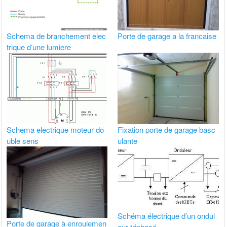
Schema de branchement elec
Porte de garage a la francaise
trique d’une lumiere
Schema electrique moteur do
Fixation porte de garage basc
uble sens
ulante
Schéma électrique d’un ondul
Porte de garage à enroulemen
eur triphasé