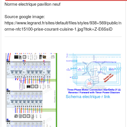
Norme electrique pavillon neuf
Source google image:
https://www.legrand.fr/sites/default/files/styles/938×569/public/n
orme-nfc15100-prise-courant-cuisine-1.jpg?itok=Z-E6SsiD
Schema electrique r link