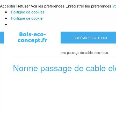
Accepter
Refuser
Voir les préférences
Enregistrer les préférences
Vo
Politique de cookies
Politique de cookie
Skip
SCHÉMA ELECTRIQUE
to
content
Home
»
Schéma electrique
»
Norme passage de cable electrique
Norme passage de cable el