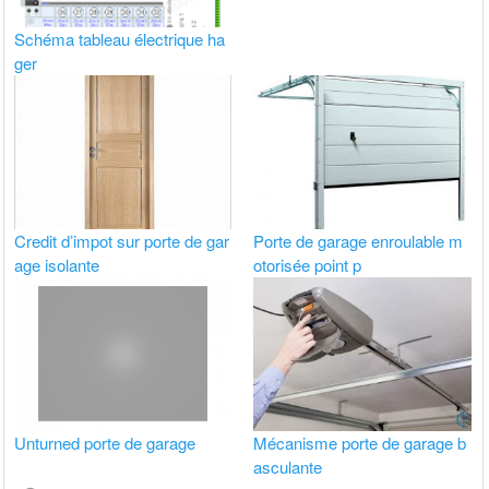
Schéma tableau électrique ha
ger
Credit d’impot sur porte de gar
Porte de garage enroulable m
age isolante
otorisée point p
Unturned porte de garage
Mécanisme porte de garage b
asculante