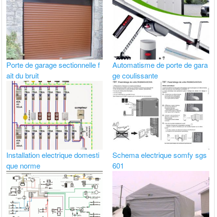
Porte de garage sectionnelle f
Automatisme de porte de gara
ait du bruit
ge coulissante
Installation electrique domesti
Schema electrique somfy sgs
que norme
601