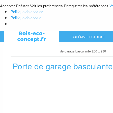
Accepter
Refuser
Voir les préférences
Enregistrer les préférences
Vo
Politique de cookies
Politique de cookie
Skip
SCHÉMA ELECTRIQUE
to
content
Home
»
Porte de garage
»
Porte de garage basculante 200 x 230
Porte de garage basculante