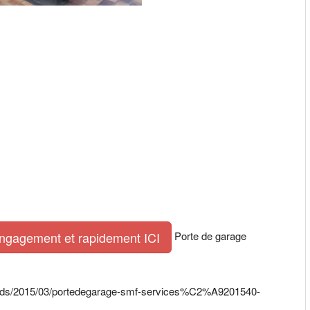
Porte de garage
engagement et rapidement ICI
ploads/2015/03/portedegarage-smf-services%C2%A9201540-