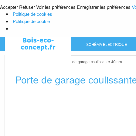
Accepter
Refuser
Voir les préférences
Enregistrer les préférences
Vo
Politique de cookies
Politique de cookie
Skip
SCHÉMA ELECTRIQUE
to
content
Home
»
Porte de garage
»
Porte de garage coulissante 40mm
Porte de garage coulissan