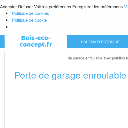
Accepter
Refuser
Voir les préférences
Enregistrer les préférences
Vo
Politique de cookies
Politique de cookie
Skip
SCHÉMA ELECTRIQUE
to
content
Home
»
Porte de garage
»
Porte de garage enroulable avec portillon ta
Porte de garage enroulable a