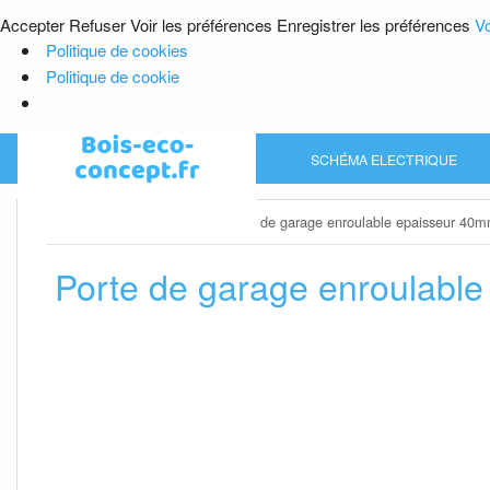
Accepter
Refuser
Voir les préférences
Enregistrer les préférences
Vo
Politique de cookies
Politique de cookie
Skip
SCHÉMA ELECTRIQUE
to
content
Home
»
Porte de garage
»
Porte de garage enroulable epaisseur 40
Porte de garage enroulabl