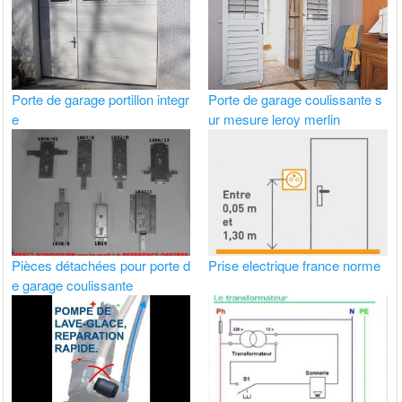
Porte de garage portillon integr
Porte de garage coulissante s
e
ur mesure leroy merlin
Pièces détachées pour porte d
Prise electrique france norme
e garage coulissante