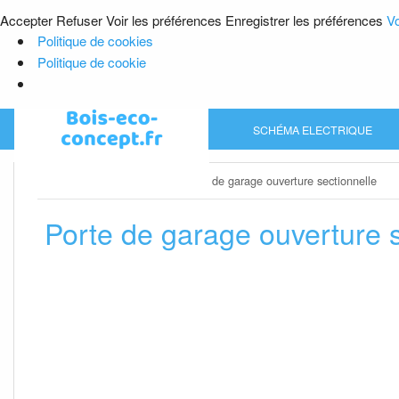
Accepter
Refuser
Voir les préférences
Enregistrer les préférences
Vo
Politique de cookies
Politique de cookie
Skip
SCHÉMA ELECTRIQUE
to
content
Home
»
Porte de garage
»
Porte de garage ouverture sectionnelle
Porte de garage ouverture s