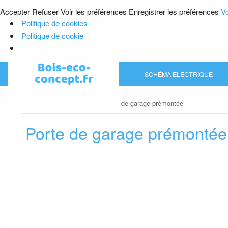
Accepter
Refuser
Voir les préférences
Enregistrer les préférences
Vo
Politique de cookies
Politique de cookie
Skip
SCHÉMA ELECTRIQUE
to
content
Home
»
Porte de garage
»
Porte de garage prémontée
Porte de garage prémontée