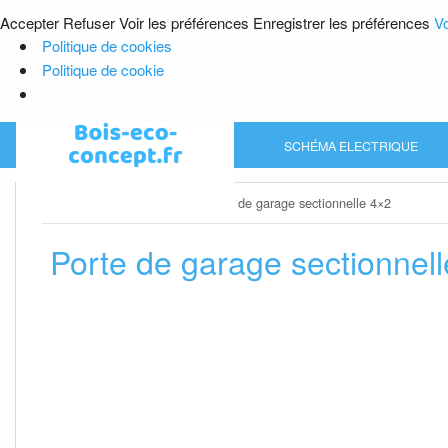
Accepter
Refuser
Voir les préférences
Enregistrer les préférences
Vo
Politique de cookies
Politique de cookie
Skip
SCHÉMA ELECTRIQUE
to
content
Home
»
Porte de garage
»
Porte de garage sectionnelle 4×2
Porte de garage sectionnel