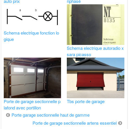
auto prix
riphasé
Schema electrique fonction lo
gique
Schema electrique autoradio x
sara picasso
Porte de garage sectionnelle p
Tbs porte de garage
lafond avec portillon
Navigation
Porte garage sectionnelle haut de gamme
de
Porte de garage sectionnelle artens essentiel