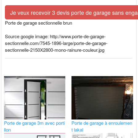
Je veux recevoir 3 devis porte de garage sans eng
Porte de garage sectionnelle brun
Source google image: http://www.porte-de-garage-
sectionnelle.com/7545-1896-large/porte-de-garage-
sectionnelle-2150X2800-mono-rainure-couleur.jpg
Porte de garage 3m avec porti
Porte de garage à enroulemen
llon
t lakal