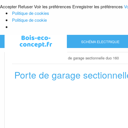
Accepter
Refuser
Voir les préférences
Enregistrer les préférences
Vo
Politique de cookies
Politique de cookie
Skip
SCHÉMA ELECTRIQUE
to
content
Home
»
Porte de garage
»
Porte de garage sectionnelle duo 160
Porte de garage sectionnel