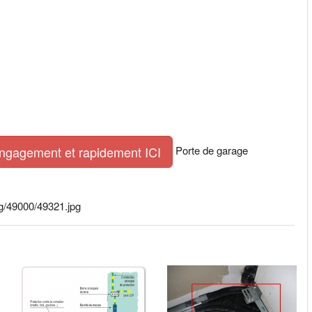
Porte de garage
engagement et rapidement ICI
ig/49000/49321.jpg