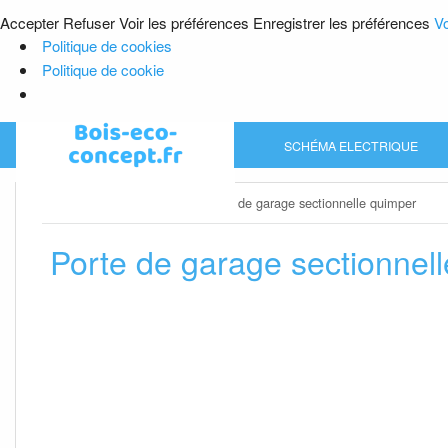
Accepter
Refuser
Voir les préférences
Enregistrer les préférences
Vo
Politique de cookies
Politique de cookie
Skip
SCHÉMA ELECTRIQUE
to
content
Home
»
Porte de garage
»
Porte de garage sectionnelle quimper
Porte de garage sectionnel