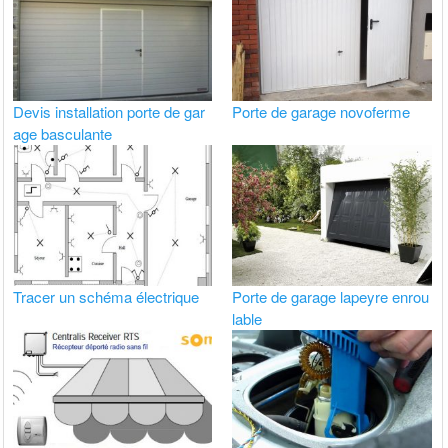
Devis installation porte de gar
Porte de garage novoferme
age basculante
Tracer un schéma électrique
Porte de garage lapeyre enrou
lable