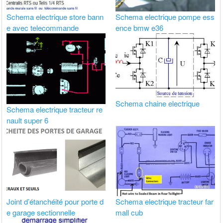
Schema electrique store bann
Schema electrique pompe ess
e avec telecommande
ence bmw e36
Schema chaine electrique
Schema electrique tracteur re
nault super 6
Joint d’étanchéité pour porte d
Schema electrique tracteur far
e garage sectionnelle
mall cub