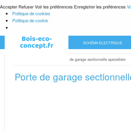
Accepter
Refuser
Voir les préférences
Enregistrer les préférences
Vo
Politique de cookies
Politique de cookie
Skip
SCHÉMA ELECTRIQUE
to
content
Home
»
Porte de garage
»
Porte de garage sectionnelle specialiste
Porte de garage sectionnell