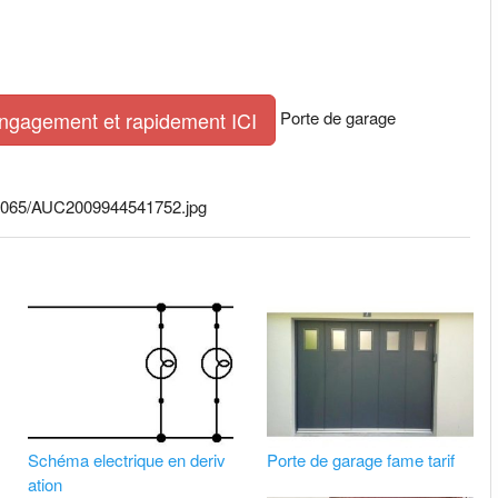
Porte de garage
engagement et rapidement ICI
65×065/AUC2009944541752.jpg
Schéma electrique en deriv
Porte de garage fame tarif
ation