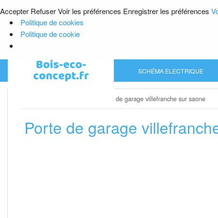
Accepter
Refuser
Voir les préférences
Enregistrer les préférences
Vo
Politique de cookies
Politique de cookie
Skip
SCHÉMA ELECTRIQUE
to
content
Home
»
Porte de garage
»
Porte de garage villefranche sur saone
Porte de garage villefranch