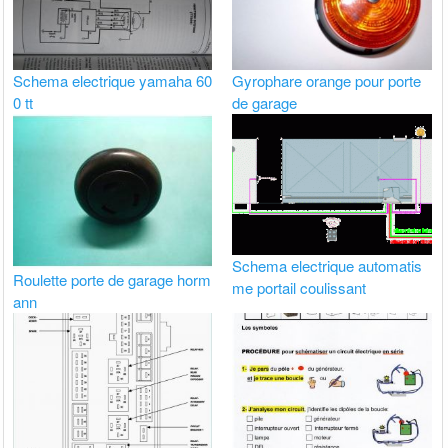
Schema electrique yamaha 60
Gyrophare orange pour porte
0 tt
de garage
Schema electrique automatis
Roulette porte de garage horm
me portail coulissant
ann