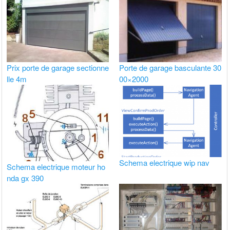
Prix porte de garage sectionne
Porte de garage basculante 30
lle 4m
00×2000
Schema electrique wip nav
Schema electrique moteur ho
nda gx 390