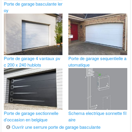
Porte de garage basculante ler
oy
Porte de garage 4 vantaux pv
Porte de garage sequentielle a
c 200 x 240 hublots
utomatique
Porte de garage sectionnelle
Schema electrique sonnette fil
d’occasion en belgique
aire
Navigation
Ouvrir une serrure porte de garage basculante