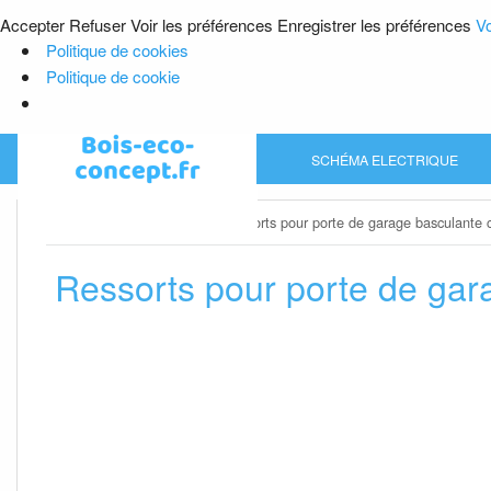
Accepter
Refuser
Voir les préférences
Enregistrer les préférences
Vo
Politique de cookies
Politique de cookie
Skip
SCHÉMA ELECTRIQUE
to
content
Home
»
Porte de garage
»
Ressorts pour porte de garage basculante 
Ressorts pour porte de gar