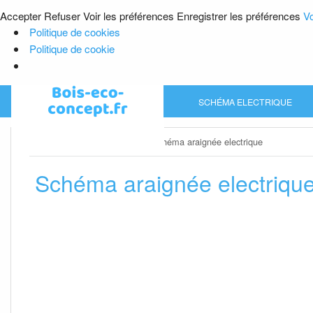
Accepter
Refuser
Voir les préférences
Enregistrer les préférences
Vo
Politique de cookies
Politique de cookie
Skip
SCHÉMA ELECTRIQUE
to
content
Home
»
Schéma electrique
»
Schéma araignée electrique
Schéma araignée electriqu