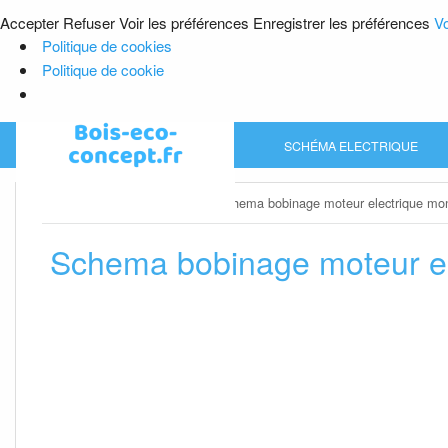
Accepter
Refuser
Voir les préférences
Enregistrer les préférences
Vo
Politique de cookies
Politique de cookie
Skip
SCHÉMA ELECTRIQUE
to
content
Home
»
Schéma electrique
»
Schema bobinage moteur electrique m
Schema bobinage moteur e