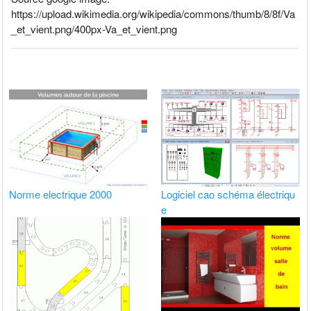
https://upload.wikimedia.org/wikipedia/commons/thumb/8/8f/Va
_et_vient.png/400px-Va_et_vient.png
Norme electrique 2000
Logiciel cao schéma électriqu
e