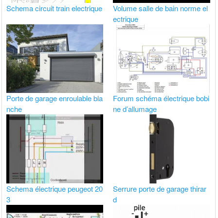
Schema circuit train electrique
Volume salle de bain norme el
ectrique
Porte de garage enroulable bla
Forum schéma électrique bobi
nche
ne d’allumage
Schema électrique peugeot 20
Serrure porte de garage thirar
3
d