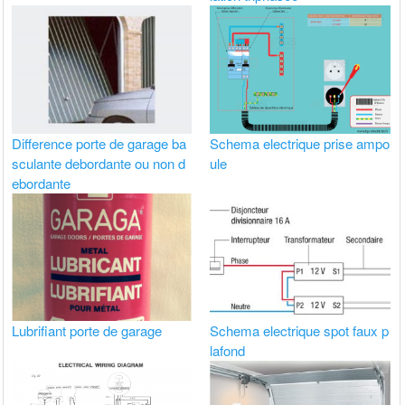
Difference porte de garage ba
Schema electrique prise ampo
sculante debordante ou non d
ule
ebordante
Lubrifiant porte de garage
Schema electrique spot faux p
lafond