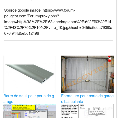
Source google image: https://www.forum-
peugeot.com/Forum/proxy.php?
image=http%3A%2F%2Fi63.servimg.com%2Fu%2Ff63%2F14
%2F43%2F70%2F10%2Fvitre_10.jpg&hash=0455a5dca790f0a
676f944d5e5c12496
Barre de seuil pour porte de g
Fermeture pour porte de garag
arage
e basculante