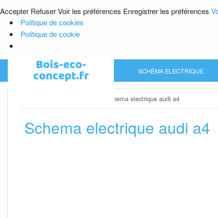
Accepter
Refuser
Voir les préférences
Enregistrer les préférences
Vo
Politique de cookies
Politique de cookie
Skip
SCHÉMA ELECTRIQUE
to
content
Home
»
Schéma electrique
»
Schema electrique audi a4
Schema electrique audi a4