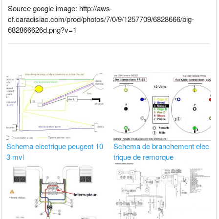
Source google image: http://aws-
cf.caradisiac.com/prod/photos/7/0/9/1257709/6828666/big-
682866626d.png?v=1
Schema electrique peugeot 10
Schema de branchement elec
3 mvl
trique de remorque