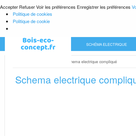
Accepter
Refuser
Voir les préférences
Enregistrer les préférences
Vo
Politique de cookies
Politique de cookie
Skip
SCHÉMA ELECTRIQUE
to
content
Home
»
Schéma electrique
»
Schema electrique compliqué
Schema electrique compliq