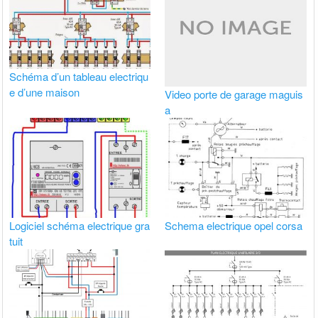
Schéma d’un tableau electriqu
e d’une maison
Video porte de garage maguis
a
Logiciel schéma electrique gra
Schema electrique opel corsa
tuit