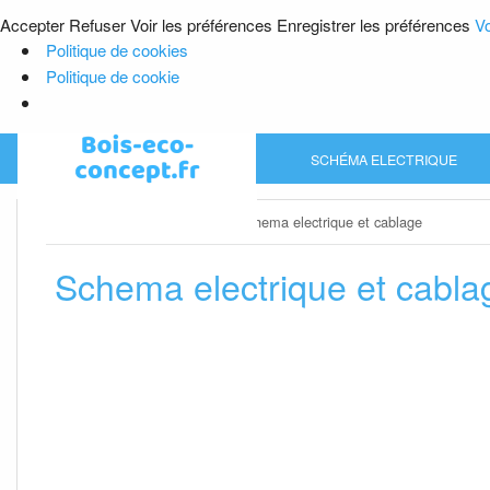
Accepter
Refuser
Voir les préférences
Enregistrer les préférences
Vo
Politique de cookies
Politique de cookie
Skip
SCHÉMA ELECTRIQUE
to
content
Home
»
Schéma electrique
»
Schema electrique et cablage
Schema electrique et cabla