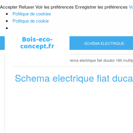
Accepter
Refuser
Voir les préférences
Enregistrer les préférences
Vo
Politique de cookies
Politique de cookie
Skip
SCHÉMA ELECTRIQUE
to
content
Home
»
Schéma electrique
»
Schema electrique fiat ducato 160 multij
Schema electrique fiat duca