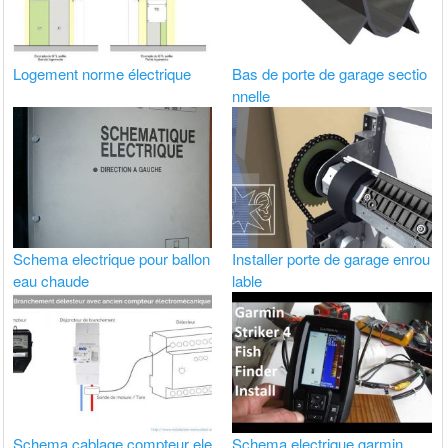
Logement norme électrique
Bas de porte de garage sectio
nnelle
Schema electrique pour ballon
Installer porte de garage enrou
eau chaude
lable
Schema cablage compteur ele
Schema electrique garmin