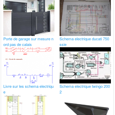
Porte de garage sur mesure n
Schema electrique ducati 750
ord pas de calais
ssie
Livre sur les schema electriqu
Schema electrique twingo 200
e
2