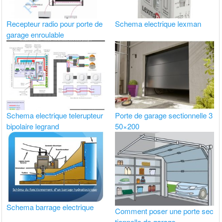
Recepteur radio pour porte de
Schema electrique lexman
garage enroulable
Schema electrique telerupteur
Porte de garage sectionnelle 3
bipolaire legrand
50×200
Schema barrage electrique
Comment poser une porte sec
tionnelle de garage