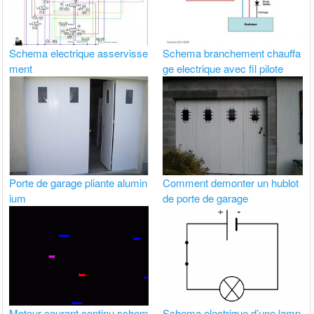
Schema electrique asservisse
Schema branchement chauffa
ment
ge electrique avec fil pilote
Porte de garage pliante alumin
Comment demonter un hublot
ium
de porte de garage
Moteur courant continu schem
Schema electrique d’une lamp