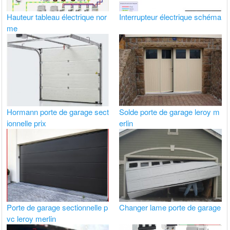
Hauteur tableau électrique nor
Interrupteur électrique schéma
me
Hormann porte de garage sect
Solde porte de garage leroy m
ionnelle prix
erlin
Porte de garage sectionnelle p
Changer lame porte de garage
vc leroy merlin