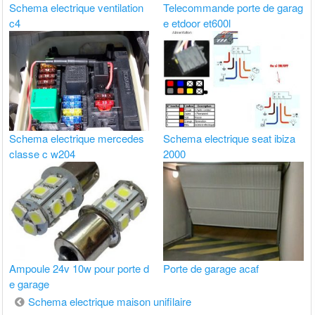
Schema electrique ventilation
Telecommande porte de garag
c4
e etdoor et600l
Schema electrique mercedes
Schema electrique seat ibiza
classe c w204
2000
Ampoule 24v 10w pour porte d
Porte de garage acaf
e garage
Navigation
Schema electrique maison unifilaire