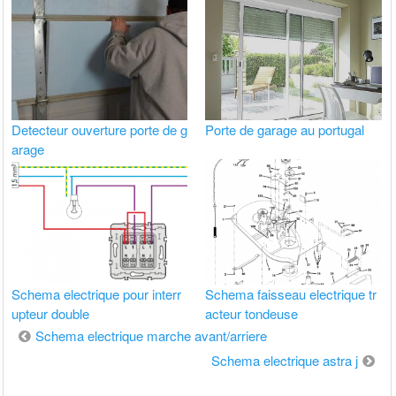
Detecteur ouverture porte de g
Porte de garage au portugal
arage
Schema electrique pour interr
Schema faisseau electrique tr
upteur double
acteur tondeuse
Navigation
Schema electrique marche avant/arriere
de
Schema electrique astra j
l’article