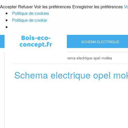
Accepter
Refuser
Voir les préférences
Enregistrer les préférences
Vo
Politique de cookies
Politique de cookie
Skip
SCHÉMA ELECTRIQUE
to
content
Home
»
Schéma electrique
»
Schema electrique opel mokka
Schema electrique opel mo