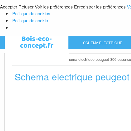
Accepter
Refuser
Voir les préférences
Enregistrer les préférences
Vo
Politique de cookies
Politique de cookie
Skip
SCHÉMA ELECTRIQUE
to
content
Home
»
Schéma electrique
»
Schema electrique peugeot 306 essenc
Schema electrique peugeot