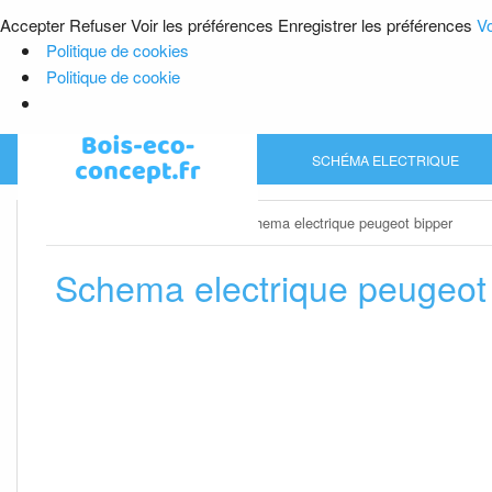
Accepter
Refuser
Voir les préférences
Enregistrer les préférences
Vo
Politique de cookies
Politique de cookie
Skip
SCHÉMA ELECTRIQUE
to
content
Home
»
Schéma electrique
»
Schema electrique peugeot bipper
Schema electrique peugeot