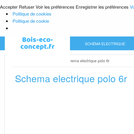
Accepter
Refuser
Voir les préférences
Enregistrer les préférences
Vo
Politique de cookies
Politique de cookie
Skip
SCHÉMA ELECTRIQUE
to
content
Home
»
Schéma electrique
»
Schema electrique polo 6r
Schema electrique polo 6r