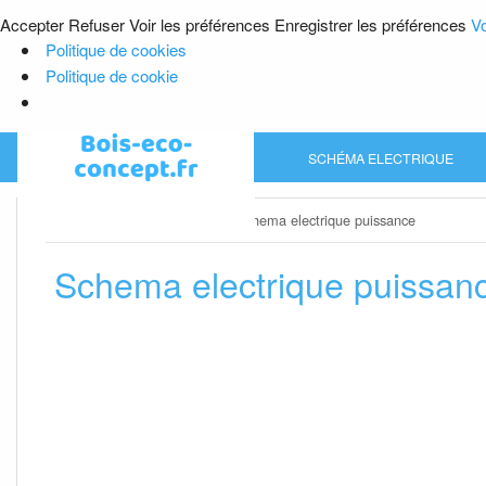
Accepter
Refuser
Voir les préférences
Enregistrer les préférences
Vo
Politique de cookies
Politique de cookie
Skip
SCHÉMA ELECTRIQUE
to
content
Home
»
Schéma electrique
»
Schema electrique puissance
Schema electrique puissan