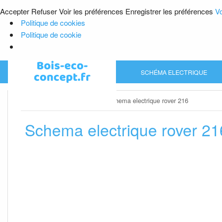
Accepter
Refuser
Voir les préférences
Enregistrer les préférences
Vo
Politique de cookies
Politique de cookie
Skip
SCHÉMA ELECTRIQUE
to
content
Home
»
Schéma electrique
»
Schema electrique rover 216
Schema electrique rover 21