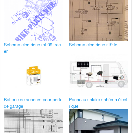
Schema electrique mt 09 trac
Schema electrique r19 td
er
Batterie de secours pour porte
Panneau solaire schéma élect
de garage
rique